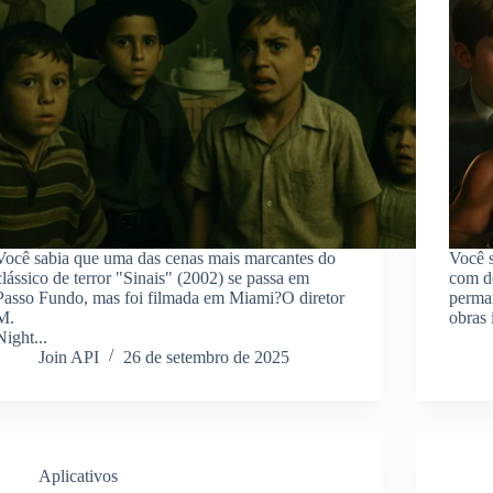
Você sabia que uma das cenas mais marcantes do
Você s
clássico de terror "Sinais" (2002) se passa em
com d
Passo Fundo, mas foi filmada em Miami?O diretor
perma
M.
obras 
Night...
Join API
26 de setembro de 2025
Aplicativos